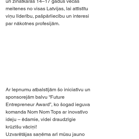
un zinātkāras 14–17 gadus vecas 
meitenes no visas Latvijas, lai attīstītu 
viņu līderību, pašpārliecību un interesi 
par nākotnes profesijām.
Ar lepnumu atbalstījām šo iniciatīvu un 
sponsorejām balvu “Future 
Entrepreneur Award”, ko šogad ieguva 
komanda Nom Nom Tops ar inovatīvo 
ideju – ēdamie, videi draudzīgie 
krūzīšu vāciņi!
Uzvarētājas saņēma arī mūsu jauno 